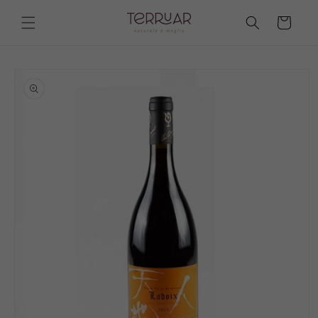
Vai
direttamente
Carrello
ai contenuti
Passa alle
informazioni
sul prodotto