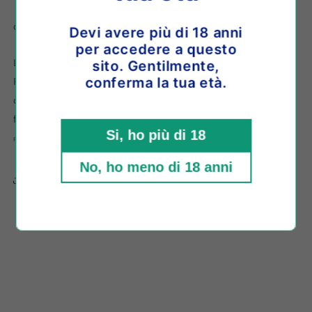
o paga in 3 comode rate da
€28,33
con
Devi avere più di 18 anni
per accedere a questo
Ladoix Rouge è un vino dalla forte identità.
sito. Gentilmente,
Raccolta manuale e fermentazione con lieviti indigeni. Di
conferma la tua età.
colore rosso rubino leggero, al naso rileva aromi di piccoli
frutti. Al palato è rotondo, ricco e molto elegante.
Si, ho più di 18
Formato: 0,75 L
No, ho meno di 18 anni
Share