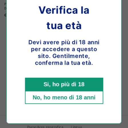
e
Praesidium Montepulciano Riserva
PRAESIDIUM - Lucì Bianco Terre
Verifica la
Doc 2013
Aquilane IGT 2020
:
Prezzo
€49,00 EUR
Prezzo
€33,00 EUR
di
di
tua età
listino
listino
Devi avere più di 18 anni
per accedere a questo
sito. Gentilmente,
Iscriviti alla nostra newsletter per ricevere
conferma la tua età.
promozioni, sconti e inviti alle nostre
degustazioni.
Si, ho più di 18
Indirizzo email
No, ho meno di 18 anni
Facebook
Instagram
Paese/Area geografica
Lingua