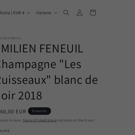
P
L
Accedi
Carrello
Italia | EUR €
Italiano
i
n
g
LIEN FENEUIL
EMILIEN FENEUIL
u
a
Champagne "Les
A
uisseaux" blanc de
oir 2018
rezzo
160,00 EUR
Esaurito
oste incluse.
Spese di spedizione
calcolate al check-out.
o
stino
antità
antità