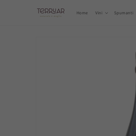
Vai
direttamente
ai contenuti
Home
Vini
Spumanti
Passa alle
informazioni
sul prodotto