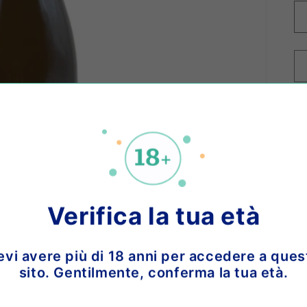
r
a
f
i
c
a
o 
Ch
Verifica la tua età
Me
pr
evi avere più di 18 anni per accedere a ques
da
sito. Gentilmente, conferma la tua età.
su
Se