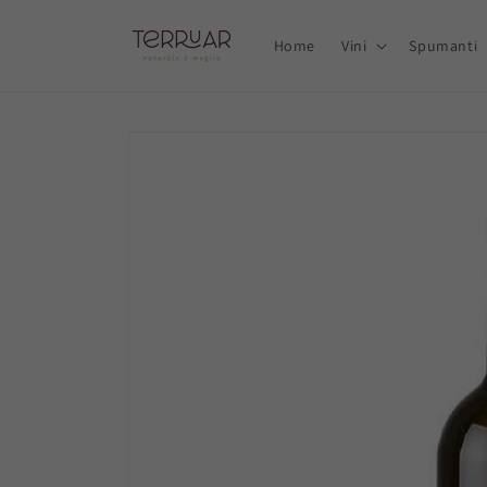
Vai
direttamente
ai contenuti
Home
Vini
Spumanti
Passa alle
informazioni
sul prodotto