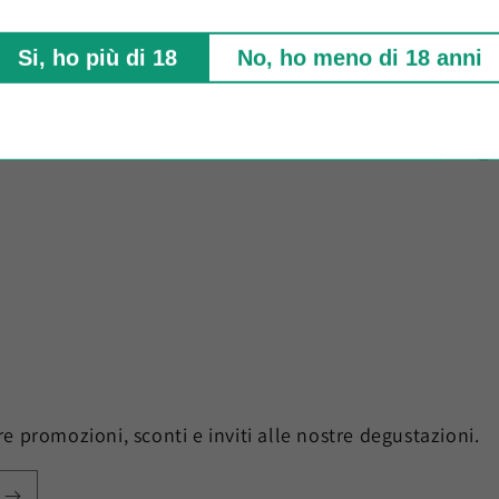
Af
fi
Si, ho più di 18
No, ho meno di 18 anni
fil
ere promozioni, sconti e inviti alle nostre degustazioni.