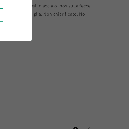
finamento: 5 mesi in acciaio inox sulle fecce
ni, 2 mesi in bottiglia. Non chiarificato. No
trato
Share