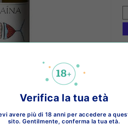
r
a
f
i
c
a
o 
Verifica la tua età
Uv
Vi
evi avere più di 18 anni per accedere a ques
ac
sito. Gentilmente, conferma la tua età.
in