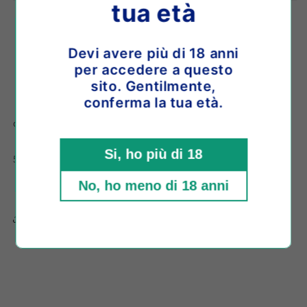
2002
2002
tua età
sboccatura
sboccatura
2018
2018
Devi avere più di 18 anni
Ritiro disponibile presso la sede
Shop location
per accedere a questo
Di solito pronto in 4 ore
sito. Gentilmente,
Visualizza i dettagli del negozio
conferma la tua età.
o paga in 3 comode rate da
€70,00
con
Si, ho più di 18
57% Chardonnay, 29% Pinot Noir, 14% Meunier
No, ho meno di 18 anni
Share