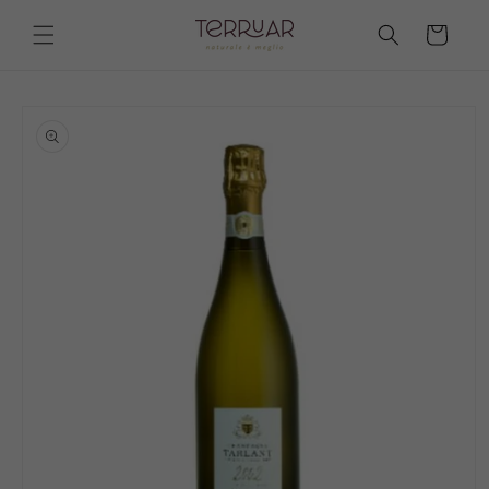
Vai
direttamente
Carrello
ai contenuti
Passa alle
informazioni
sul prodotto