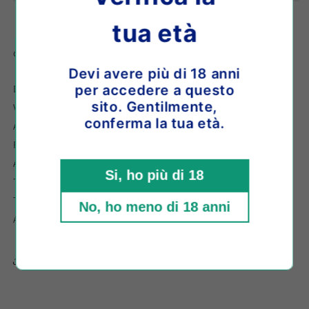
VILLAGES
VILLAGES
2022
2022
tua età
o paga in 3 comode rate da
€11,66
con
Devi avere più di 18 anni
Denominazione: Mâcon-Villages AOC
per accedere a questo
sito. Gentilmente,
Vitigni: chardonnay
conferma la tua età.
Alcol: 13%
Formato: 0.75l
Allergeni: Solfiti
Si, ho più di 18
Temperatura di servizio: 8/10 °C
Tipologia: Bianco
No, ho meno di 18 anni
Abbinamenti: Molluschi, Secondi di pesce
Share