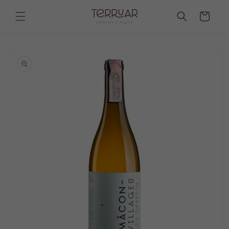
Vai
direttamente
Carrello
ai contenuti
Passa alle
informazioni
sul prodotto