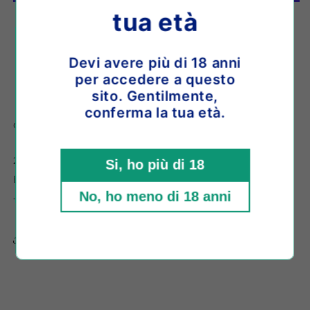
Saint
Saint
tua età
Joseph
Joseph
Altre opzioni di pagamento
Rodéo
Rodéo
Ritiro disponibile presso la sede
Shop location
Devi avere più di 18 anni
Di solito pronto in 4 ore
per accedere a questo
Visualizza i dettagli del negozio
sito. Gentilmente,
conferma la tua età.
o paga in 3 comode rate da
€16,33
con
2022
Si, ho più di 18
Bianco
No, ho meno di 18 anni
- 60% Marsanne, 40% Roussanne
Share