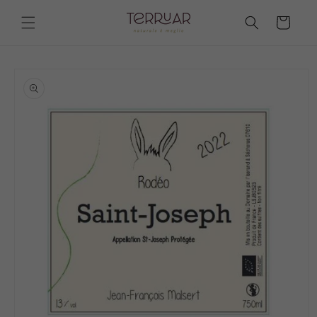
Vai
direttamente
Carrello
ai contenuti
Passa alle
informazioni
sul prodotto