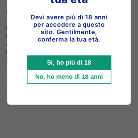
o paga in 3 comode rate da
€28,33
con
Devi avere più di 18 anni
per accedere a questo
Ladoix Rouge è un vino dalla forte identità.
sito. Gentilmente,
Raccolta manuale e fermentazione con lieviti indigeni. Di
conferma la tua età.
colore rosso rubino leggero, al naso rileva aromi di piccoli
frutti. Al palato è rotondo, ricco e molto elegante.
Si, ho più di 18
Formato: 0,75 L
No, ho meno di 18 anni
Share