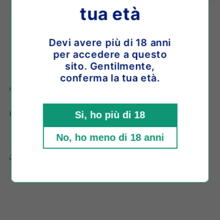
Blancs
Blancs
tua età
Extra
Extra
Brut
Brut
2010
2010
Service de retrait disponible à
Shop location
Devi avere più di 18 anni
sboccatura
sboccatura
per accedere a questo
Habituellement prête en 4 heures
2020
2020
sito. Gentilmente,
Afficher les informations de la boutique
conferma la tua età.
o paga in 3 comode rate da
€31,66
con
Pinot Blanc 6%, Chardonnay 94%
Si, ho più di 18
No, ho meno di 18 anni
Share