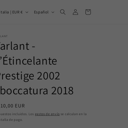
Iniciar
I
Carrito
Italia | EUR €
Español
sesión
d
i
o
RLANT
arlant -
m
a
’Étincelante
restige 2002
boccatura 2018
ecio
210,00 EUR
bitual
uestos incluidos. Los
gastos de envío
se calculan en la
talla de pago.