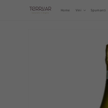
Ir
directamente
al contenido
Home
Vini
Spumanti
Ir
directamente
a la
información
del producto