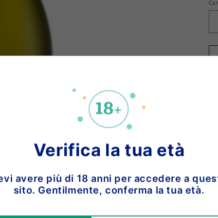
Ca
Ca
Verifica la tua età
evi avere più di 18 anni per accedere a ques
o 
sito. Gentilmente, conferma la tua età.
57