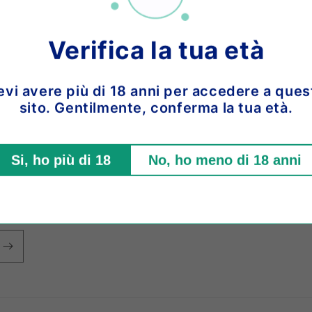
Verifica la tua età
evi avere più di 18 anni per accedere a ques
sito. Gentilmente, conferma la tua età.
Si, ho più di 18
No, ho meno di 18 anni
ere promozioni, sconti e inviti alle nostre degustazioni.