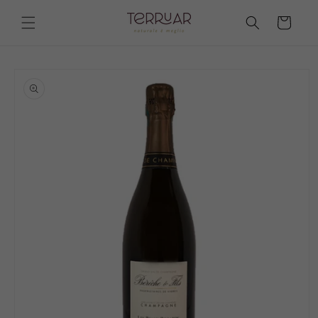
Ir
directamente
Carrito
al contenido
Ir
directamente
a la
información
del producto