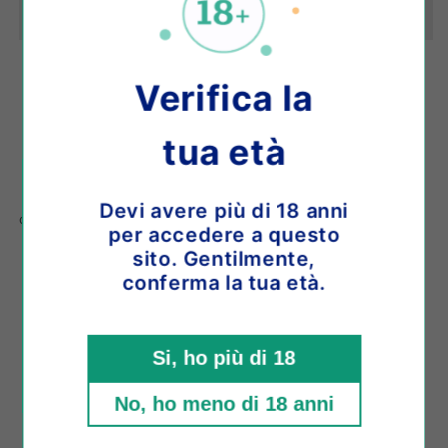
LEROUX
LEROUX
-
-
&quot;L&#39;Angélique&quot;
&quot;L&#39;Angélique&quot;
Blanc
Blanc
Verifica la
de
de
Blanc
Blanc
Abholung bei
Shop location
verfügbar
2014
2014
tua età
Gewöhnlich fertig in 4 Stunden
&quot;Special
&quot;Special
Club&quot;
Club&quot;
Shop-Informationen anzeigen
Devi avere più di 18 anni
o paga in 3 comode rate da
€31,66
con
per accedere a questo
sito. Gentilmente,
Uvaggio
100% Chardonnay
conferma la tua età.
Millesimo
2014
Classe
Grand Cru
Si, ho più di 18
Cuvée
Blanc de Blancs
Particolarità
Special Club
No, ho meno di 18 anni
Permanenza sui Lieviti
56 mesi